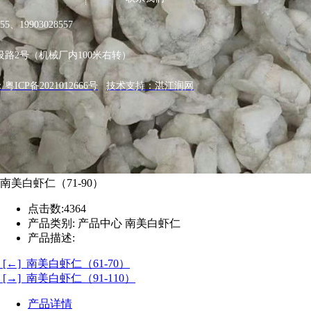
5、19903028557
路2号（机械厂内100米右转）
：
粤ICP备2021012666号
技术支持：湛江润网
南美白虾仁（71-90）
点击数:
4364
产品类别:
产品中心 南美白虾仁
产品描述:
[←] 南美白虾仁（61-70）
[→] 南美白虾仁（91-110）
产品详情